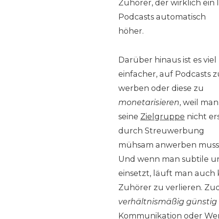
Zuhörer, der wirklich ei
Podcasts automat
isch
höher.
Darüber hinaus ist es viel
einfacher, auf Podcasts z
werben oder diese zu
monetarisieren
, weil man
seine
Zielgruppe
nicht er
durch Streuwerbung
mühsam anwerben muss
Und wenn man subtile u
einsetzt, läuft man auch
Zuhörer zu verlieren. Zu
verhältnismäßig günstig
Kommunikation oder Werbu