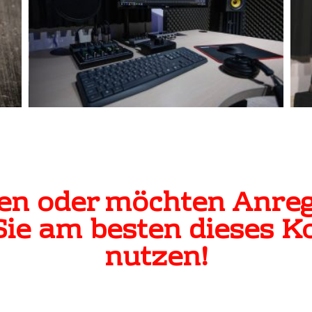
gen oder möchten Anre
ie am besten dieses K
nutzen!