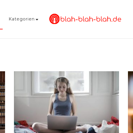
Kategorien
Blah-blah-blah.de
News & Tipps aus der Welt der Podcasts