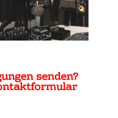
gungen senden?
ontaktformular