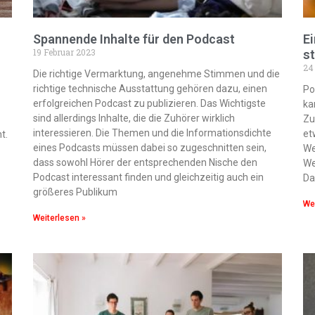
Spannende Inhalte für den Podcast
E
19 Februar 2023
s
24
Die richtige Vermarktung, angenehme Stimmen und die
richtige technische Ausstattung gehören dazu, einen
Po
erfolgreichen Podcast zu publizieren. Das Wichtigste
ka
sind allerdings Inhalte, die die Zuhörer wirklich
Zu
interessieren. Die Themen und die Informationsdichte
et
t.
eines Podcasts müssen dabei so zugeschnitten sein,
We
dass sowohl Hörer der entsprechenden Nische den
We
Podcast interessant finden und gleichzeitig auch ein
Da
größeres Publikum
Wei
Weiterlesen »