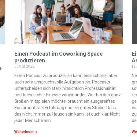
Einen Podcast im Coworking Space
Ei
produzieren
A
6 Juni 2022
12
h:
Einen Podcast zu produzieren kann eine schöne, aber
Ne
auch sehr anspruchsvolle Aufgabe sein. Podcasts
gr
unterscheiden sich stark hinsichtlich Professionalität
so
und technischer Finesse voneinander. Wer bei den ganz
re
Großen mitspielen möchte, braucht ein ausgereiftes
ge
Equipment, viel Erfahrung und ein gutes Studio. Dass
es
das nicht immer zu Hause sein kann, ist auch klar. Nicht
zu
jeder Mensch kann
de
Weiterlesen »
Wei